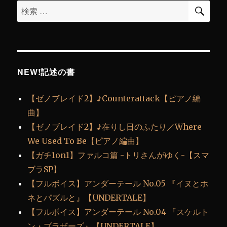
検
検
索
索
対
象:
NEW!記述の書
【ゼノブレイド2】♪Counterattack【ピアノ編
曲】
【ゼノブレイド2】♪在りし日のふたり／Where
We Used To Be【ピアノ編曲】
【ガチ1on1】ファルコ篇 -トリさんがゆく-【スマ
ブラSP】
【フルボイス】アンダーテール No.05 『イヌとホ
ネとパズルと』【UNDERTALE】
【フルボイス】アンダーテール No.04 『スケルト
ン・ブラザーズ』【UNDERTALE】