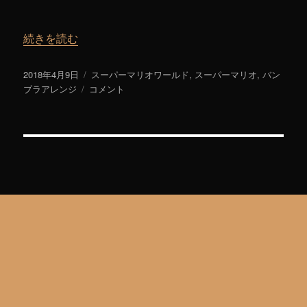
“お城BGM～スーパーマリオワールド【バンブラP】Castle／Fo
続きを読む
投
2018年4月9日
カ
スーパーマリオワールド
,
スーパーマリオ
,
バン
稿
ブラアレンジ
お
コメント
テ
日:
城
ゴ
BGM
リ
～
ー
ス
ー
パ
ー
マ
リ
オ
ワ
ー
ル
ド
【バ