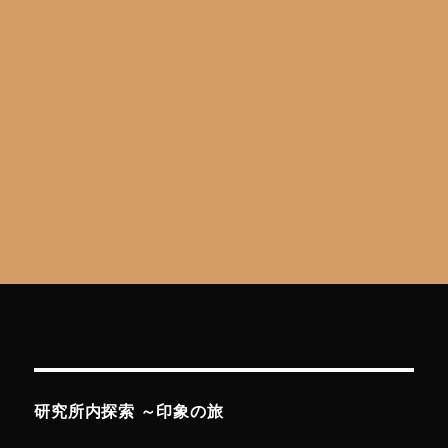
ン
ブ
ラ
P】
Castle
／
Fortress
Music
Arrange
“よ
か
ら
ぬ
企
み
と
巧
み
な
研究所内探索 ～印象の旅
企
み”に