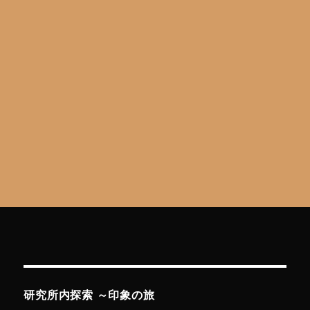
て
マ
ニ
ア
ッ
ク
に
語
っ
て
み
る
へ
の
研究所内探索 ～印象の旅