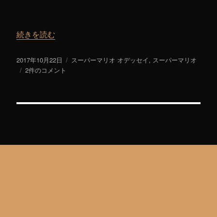
“スーパーマリオ オデッセイについてマニアックに語ってみ
続きを読む
投
2017年10月22日
カ
スーパーマリオ オデッセイ
,
スーパーマリオ
稿
ス
2件のコメント
テ
日:
ー
ゴ
パ
リ
ー
ー
マ
リ
オ
オ
デ
ッ
セ
イ
に
つ
い