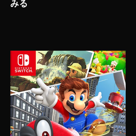
みる
念
ピ
ア
ノ
演
奏
【ス
ー
パ
ー
マ
リ
オ
オ
デ
ッ
セ
イ】
に