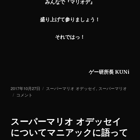
みんなで『マリオデ』
盛り上げて参りましょう！
それではっ！
ゲー研所長 KUNi
投
2017年10月27日
カ
スーパーマリオ オデッセイ
,
スーパーマリオ
稿
『Jump
コメント
テ
日:
Up,
ゴ
Super
リ
Star!』
ー
スーパーマリオ オデッセイ
発
売
についてマニアックに語って
記