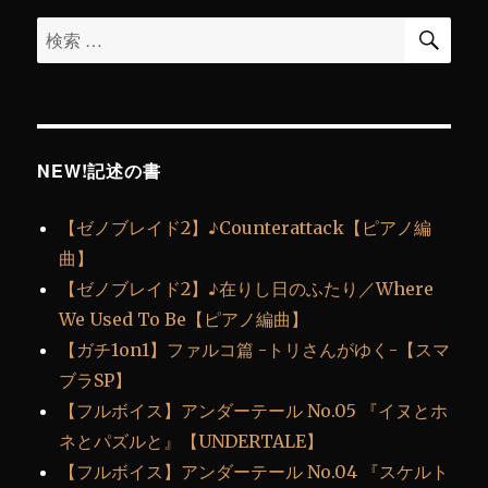
検
検
索
索
対
象:
NEW!記述の書
【ゼノブレイド2】♪Counterattack【ピアノ編
曲】
【ゼノブレイド2】♪在りし日のふたり／Where
We Used To Be【ピアノ編曲】
【ガチ1on1】ファルコ篇 -トリさんがゆく-【スマ
ブラSP】
【フルボイス】アンダーテール No.05 『イヌとホ
ネとパズルと』【UNDERTALE】
【フルボイス】アンダーテール No.04 『スケルト