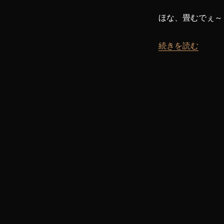
ほな、畳むでぇ～
“【ゼノブレイド2】
続きを読む