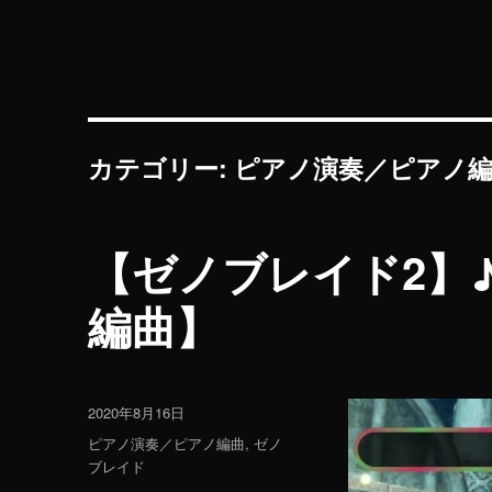
カテゴリー: ピアノ演奏／ピアノ
【ゼノブレイド2】♪Co
編曲】
投
2020年8月16日
稿
カ
ピアノ演奏／ピアノ編曲
,
ゼノ
日:
テ
ブレイド
ゴ