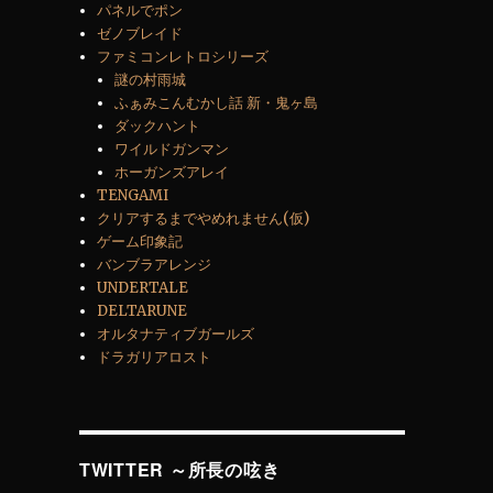
パネルでポン
ゼノブレイド
ファミコンレトロシリーズ
謎の村雨城
ふぁみこんむかし話 新・鬼ヶ島
ダックハント
ワイルドガンマン
ホーガンズアレイ
TENGAMI
クリアするまでやめれません(仮)
ゲーム印象記
バンブラアレンジ
UNDERTALE
DELTARUNE
オルタナティブガールズ
ドラガリアロスト
TWITTER ～所長の呟き