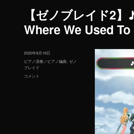
【ゼノブレイド2】
Where We Used
投
2020年8月16日
稿
カ
ピアノ演奏／ピアノ編曲
,
ゼノ
日:
テ
ブレイド
ゴ
【ゼ
コメント
リ
ノ
ー
ブ
レ
イ
ド
2】
♪
在
り