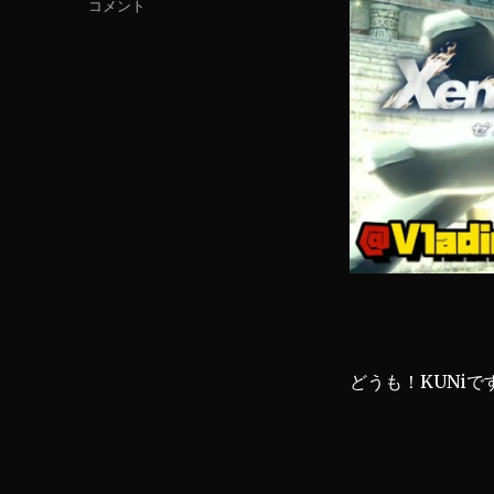
【ゼ
コメント
リ
ノ
ー
ブ
レ
イ
ド
2】
♪Counterattack【ピ
ア
ノ
編
曲】
に
どうも！KUNiで