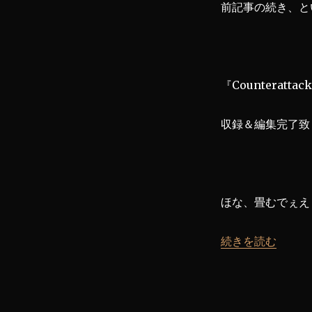
前記事の続き、と
『Counterat
収録＆編集完了致
ほな、畳むでぇえ
“【ゼノブレイド2】
続きを読む