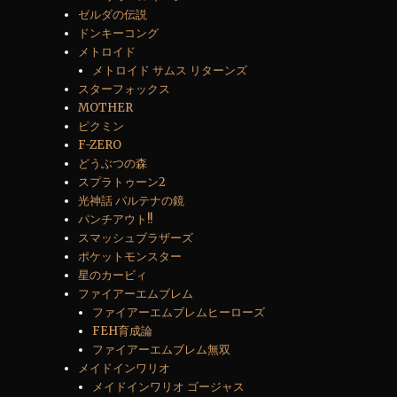
ゼルダの伝説
ドンキーコング
メトロイド
メトロイド サムス リターンズ
” の
スターフォックス
MOTHER
ピクミン
F-ZERO
どうぶつの森
スプラトゥーン2
光神話 パルテナの鏡
パンチアウト!!
スマッシュブラザーズ
ポケットモンスター
星のカービィ
ファイアーエムブレム
ファイアーエムブレムヒーローズ
FEH育成論
ファイアーエムブレム無双
メイドインワリオ
メイドインワリオ ゴージャス