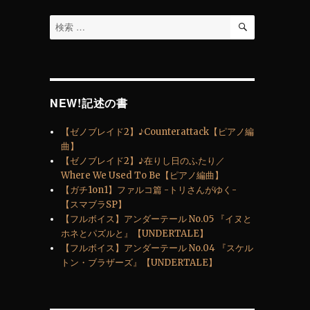
検
検
索
索
対
象:
NEW!記述の書
【ゼノブレイド2】♪Counterattack【ピアノ編
曲】
【ゼノブレイド2】♪在りし日のふたり／
Where We Used To Be【ピアノ編曲】
【ガチ1on1】ファルコ篇 -トリさんがゆく-
【スマブラSP】
【フルボイス】アンダーテール No.05 『イヌと
ホネとパズルと』【UNDERTALE】
【フルボイス】アンダーテール No.04 『スケル
トン・ブラザーズ』【UNDERTALE】