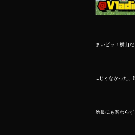
し
日
の
ふ
た
り
／
まいどッ！横山だ
Where
We
Used
To
Be【ピ
…じゃなかった、K
ア
ノ
編
曲】
に
所長にも関わらず