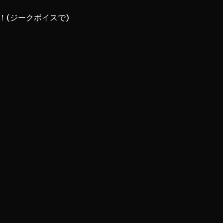
！(ジークボイスで)
♪在りし日のふたり／Where We Used To Be【ピアノ編曲】