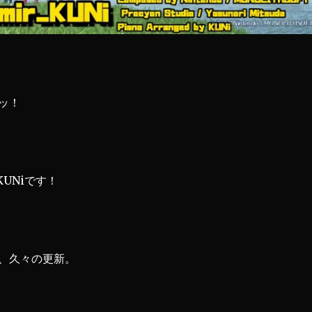
ッ！
UNiです！
、久々の更新。