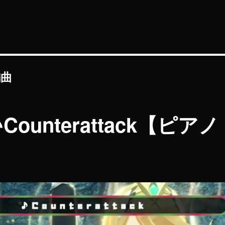
編曲
unterattack【ピアノ