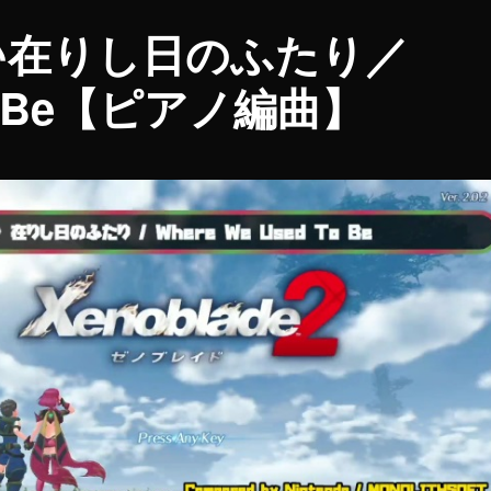
♪在りし日のふたり／
 To Be【ピアノ編曲】