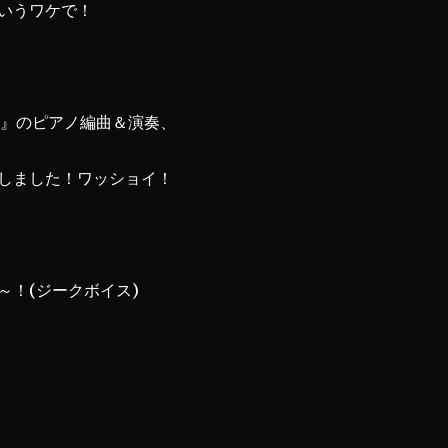
いうワケで！
tack』のピアノ編曲＆演奏、
しました！ワッショイ！
～！(ジークボイス)
♪Counterattack【ピアノ編曲】” の