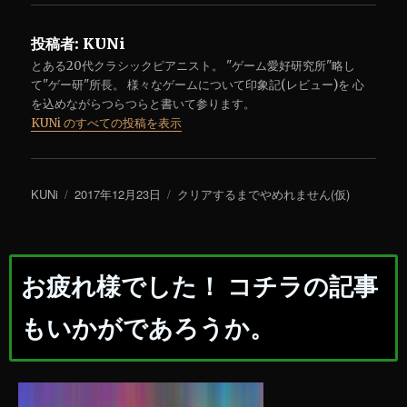
投稿者:
KUNi
とある20代クラシックピアニスト。 "ゲーム愛好研究所"略し
て"ゲー研"所長。 様々なゲームについて印象記(レビュー)を 心
を込めながらつらつらと書いて参ります。
KUNi のすべての投稿を表示
投
KUNi
投
2017年12月23日
カ
クリアするまでやめれません(仮)
稿
稿
テ
者
日:
ゴ
リ
ー
お疲れ様でした！ コチラの記事
もいかがであろうか。