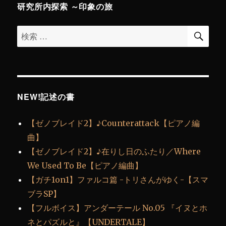
研究所内探索 ～印象の旅
検
検
索
索
対
象:
NEW!記述の書
【ゼノブレイド2】♪Counterattack【ピアノ編
曲】
【ゼノブレイド2】♪在りし日のふたり／Where
We Used To Be【ピアノ編曲】
【ガチ1on1】ファルコ篇 -トリさんがゆく-【スマ
ブラSP】
【フルボイス】アンダーテール No.05 『イヌとホ
ネとパズルと』【UNDERTALE】