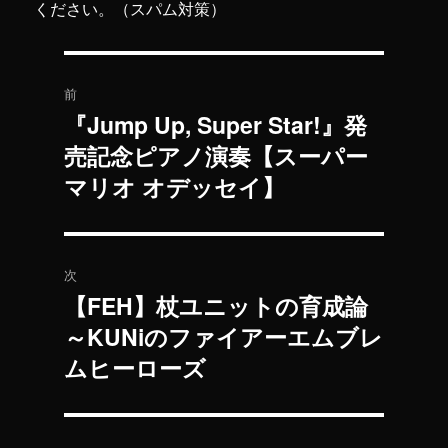
ください。（スパム対策）
投
前
稿
『Jump Up, Super Star!』発
過
売記念ピアノ演奏【スーパー
去
ナ
の
マリオ オデッセイ】
ビ
投
稿:
ゲ
次
ー
【FEH】杖ユニットの育成論
次
シ
～KUNiのファイアーエムブレ
の
投
ムヒーローズ
ョ
稿:
ン